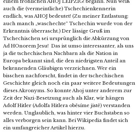
einem fröhlichen AHOJ LEIPZIG! begann. Nun weiß
auch die (vermeintliche) Tschechienkennerin
endlich, was AHOJ bedeutet! (Zu meiner Entlastung:
auch manch „waschechte“ Tschechin wurde von der
Erkenntnis überrascht.) Der lässige Gruß im
Tschechischen sei ursprünglich die Abkürzung von
Ad HOnorem Jesu! Das ist umso interessanter, als uns
ja die tschechischen Nachbarn als die Nation in
Europa bekannt sind, die den niedrigsten Anteil an
bekennenden Gläubigen verzeichnen. Wer ein
bisschen nachforscht, findet in der tschechischen
Geschichte gleich noch ein paar weitere Bedeutungen
dieses Akronyms. So konnte Ahoj unter anderem zur
Zeit der Nazi-Besetzung auch als Klar, wir hängen
Adolf Hitler (Adolfa Hitlera oběsíme jistě) verstanden
werden. Unglaublich, was hinter vier Buchstaben so
alles verborgen sein kann. Bei Wikipedia findet sich
ein umfangreicher Artikel hierzu.